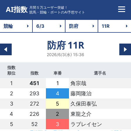
AI指数
月間５万ユーザー突破！
競馬・競輪・ボートのAI予想サイト
防府
11R
2026/6/3(水) 15:36
指数
順位
指数
車番
選手名
1
451
1
角宗哉
2
293
4
藤岡隆治
3
272
5
久保田泰弘
4
226
2
東龍之介
5
52
3
ラブレイセン