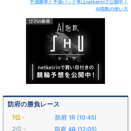
予測勝率と予測バック率はnetkeirinで公開中！
AI指数の使い方
防府の勝負レース
防府 1R (10:45)
防府 4R (12:05)