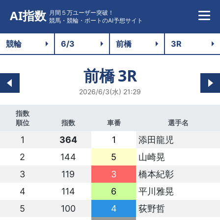
AI指数
月間５万ユーザー突破！
競馬・競輪・ボートのAI予想サイト
前橋
3R
2026/6/3(水) 21:29
指数
順位
指数
車番
選手名
1
364
1
添田龍児
2
144
5
山崎晃
3
119
3
橋本紀彰
4
114
6
平川雅晃
5
100
4
荻野哲