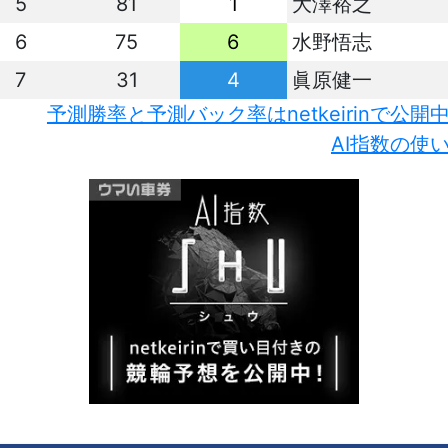
5
81
1
大澤裕之
6
75
6
水野悟志
7
31
4
眞原健一
予測勝率と予測バック率はnetkeirinで公開
AI指数の使