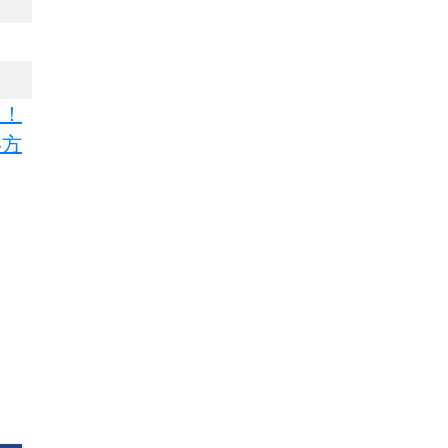
中！
い方