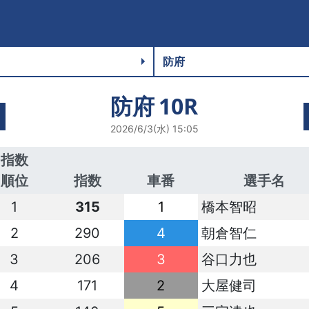
防府
10R
2026/6/3(水) 15:05
指数
順位
指数
車番
選手名
1
315
1
橋本智昭
2
290
4
朝倉智仁
3
206
3
谷口力也
4
171
2
大屋健司