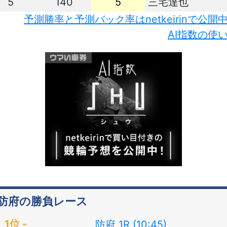
5
140
5
三宅達也
予測勝率と予測バック率はnetkeirinで公開
AI指数の使
防府の勝負レース
防府 1R (10:45)