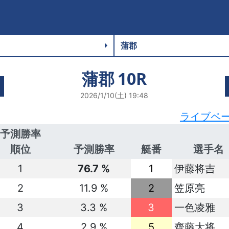
蒲郡
10R
2026/1/10(土) 19:48
ライブペ
予測勝率
順位
予測勝率
艇番
選手名
1
76.7 %
1
伊藤将吉
2
11.9 %
2
笠原亮
3
3.3 %
3
一色凌雅
4
2.9 %
5
齊藤大将