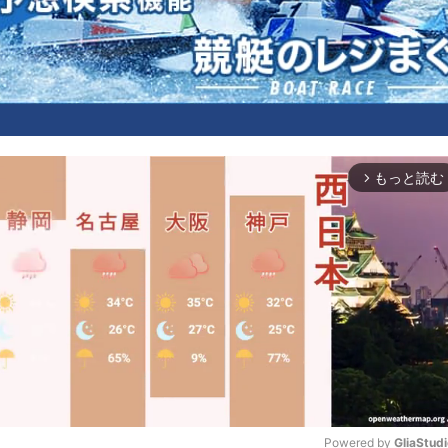
もっと読む
arrow_forward_ios
Powered by 
GliaStud