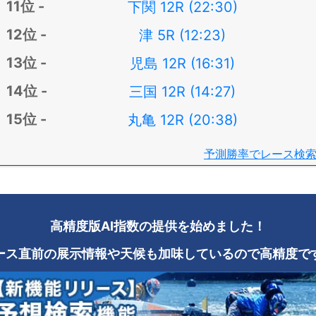
下関 12R (22:30)
津 5R (12:23)
児島 12R (16:31)
三国 12R (14:27)
丸亀 12R (20:38)
予測勝率でレース検
高精度版AI指数の提供を始めました！
ース直前の展示情報や天候も加味しているので高精度で