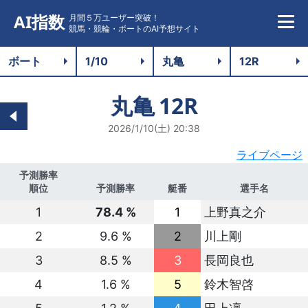
AI指数
月間５万ユーザー突破！
競馬・競輪・ボートのAI予想サイト
丸亀
12R
2026/1/10(土) 20:38
ライブページ
予測勝率
順位
予測勝率
艇番
選手名
1
78.4 %
1
上野真之介
2
9.6 %
2
川上剛
3
8.5 %
3
長岡良也
4
1.6 %
5
鈴木智啓