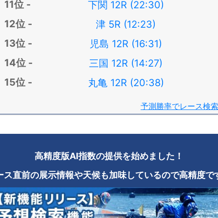
下関 12R (22:30)
津 5R (12:23)
児島 12R (16:31)
三国 12R (14:27)
丸亀 12R (20:38)
予測勝率でレース検
高精度版AI指数の提供を始めました！
ース直前の展示情報や天候も加味しているので高精度で