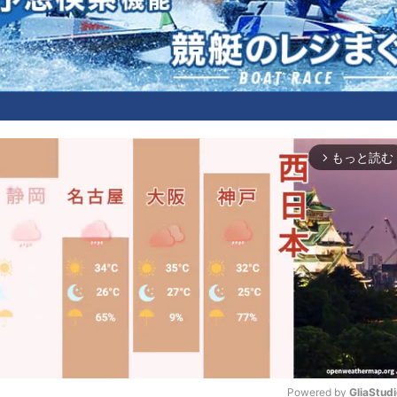
もっと読む
arrow_forward_ios
Powered by 
GliaStud