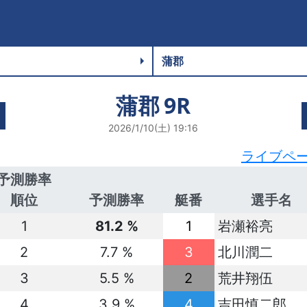
蒲郡
9R
2026/1/10(土) 19:16
ライブペ
予測勝率
順位
予測勝率
艇番
選手名
1
81.2 %
1
岩瀬裕亮
2
7.7 %
3
北川潤二
3
5.5 %
2
荒井翔伍
4
3.9 %
4
吉田慎二郎