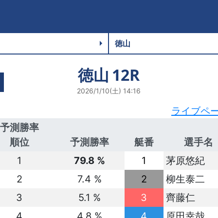
徳山
12R
2026/1/10(土) 14:16
ライブペ
予測勝率
順位
予測勝率
艇番
選手名
1
79.8 %
1
茅原悠紀
2
7.4 %
2
柳生泰二
3
5.1 %
3
齊藤仁
4
4.8 %
4
原田幸哉