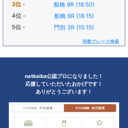
船橋 9R (18:50)
船橋 8R (18:15)
門別 3R (15:15)
指数でレース検索
netkeiba公認プロになりました！
応援していただいたおかげです！
ありがとうございます！