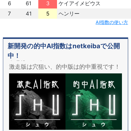
6
61
3
ケイアイメビウス
7
41
5
ヘンリー
AI指数の使い方
新開発の的中AI指数はnetkeibaで公開
中！
予想は２種類！
激走版は穴狙い、的中版は的中重視です！