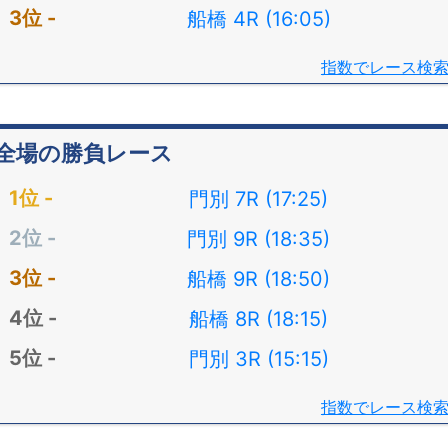
船橋 4R (16:05)
指数でレース検
全場の勝負レース
門別 7R (17:25)
門別 9R (18:35)
船橋 9R (18:50)
船橋 8R (18:15)
門別 3R (15:15)
指数でレース検