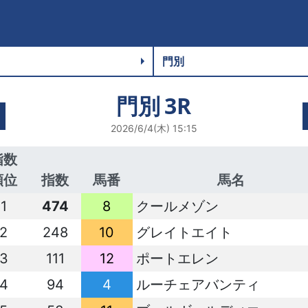
門別
3R
2026/6/4(木) 15:15
指数
順位
指数
馬番
馬名
1
474
8
クールメゾン
2
248
10
グレイトエイト
3
111
12
ポートエレン
4
94
4
ルーチェアバンティ