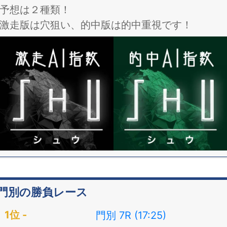
予想は２種類！
激走版は穴狙い、的中版は的中重視です！
門別の勝負レース
門別 7R (17:25)