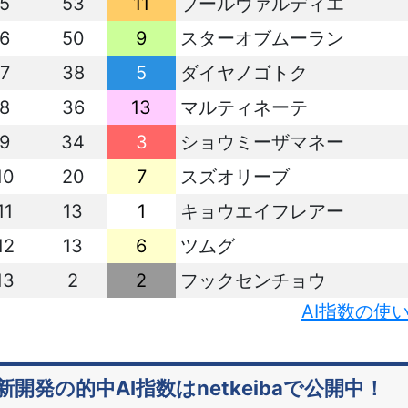
5
53
11
ブールヴァルディエ
6
50
9
スターオブムーラン
7
38
5
ダイヤノゴトク
8
36
13
マルティネーテ
9
34
3
ショウミーザマネー
10
20
7
スズオリーブ
11
13
1
キョウエイフレアー
12
13
6
ツムグ
13
2
2
フックセンチョウ
AI指数の使
新開発の的中AI指数はnetkeibaで公開中！