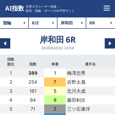
AI指数
月間５万ユーザー突破！
競馬・競輪・ボートのAI予想サイト
岸和田
6R
2026/6/2(火) 22:54
指数
順位
指数
車番
選手名
1
389
1
梅澤忠秀
2
254
7
吉野太晟
3
161
5
北川大成
4
84
6
藤田剣次
5
71
2
三ツ石康洋