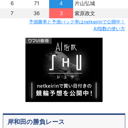
6
71
4
片山弘城
7
36
3
紫原政文
予測勝率と予測バック率はnetkeirinで公開中！
AI指数の使い方
岸和田の勝負レース