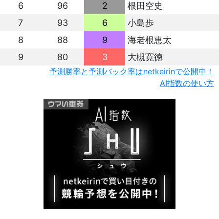
6
96
2
根田空史
7
93
6
小島歩
8
88
9
海老根恵太
9
80
3
大槻寛徳
予測勝率と予測バック率はnetkeirinで公開中！
AI指数の使い方