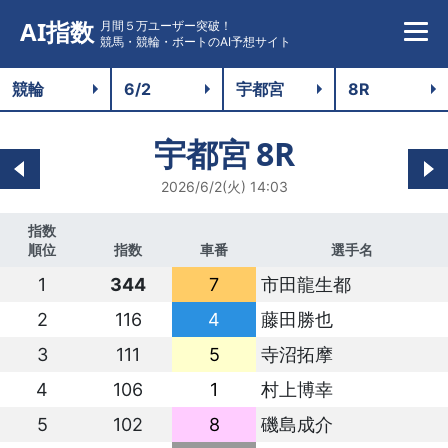
AI指数
月間５万ユーザー突破！
競馬・競輪・ボートのAI予想サイト
宇都宮
8R
2026/6/2(火) 14:03
指数
順位
指数
車番
選手名
1
344
7
市田龍生都
2
116
4
藤田勝也
3
111
5
寺沼拓摩
4
106
1
村上博幸
5
102
8
磯島成介