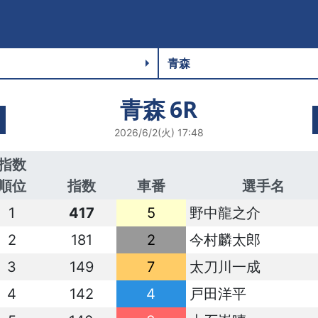
青森
6R
2026/6/2(火) 17:48
指数
順位
指数
車番
選手名
1
417
5
野中龍之介
2
181
2
今村麟太郎
3
149
7
太刀川一成
4
142
4
戸田洋平