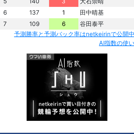
5
140
3
大石崇晴
6
137
1
田中晴基
7
109
6
谷田泰平
予測勝率と予測バック率はnetkeirinで公開
AI指数の使