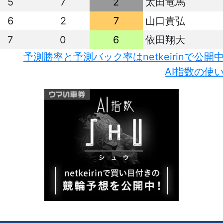
5
7
2
太田竜馬
6
2
7
山口貴弘
7
0
6
依田翔大
予測勝率と予測バック率はnetkeirinで公開
AI指数の使