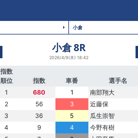
小倉
8R
2026/4/9(木) 18:42
指数
順位
指数
車番
選手名
1
680
1
南部翔大
2
56
3
近藤保
3
36
5
瓜生崇智
4
9
4
今野有樹