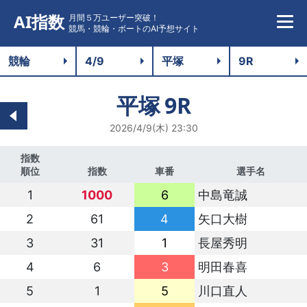
AI指数
月間５万ユーザー突破！
競馬・競輪・ボートのAI予想サイト
平塚
9R
2026/4/9(木) 23:30
指数
順位
指数
車番
選手名
1
1000
6
中島竜誠
2
61
4
矢口大樹
3
31
1
長屋秀明
4
6
3
明田春喜
5
1
5
川口直人