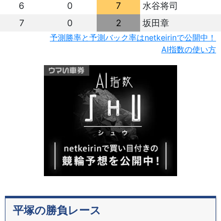
6
0
7
水谷将司
7
0
2
坂田章
予測勝率と予測バック率はnetkeirinで公開中！
AI指数の使い方
平塚の勝負レース