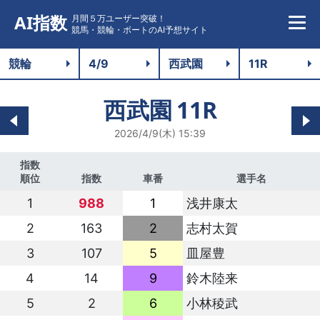
AI指数
月間５万ユーザー突破！
競馬・競輪・ボートのAI予想サイト
西武園
11R
2026/4/9(木) 15:39
指数
順位
指数
車番
選手名
1
988
1
浅井康太
2
163
2
志村太賀
3
107
5
皿屋豊
4
14
9
鈴木陸来
5
2
6
小林稜武