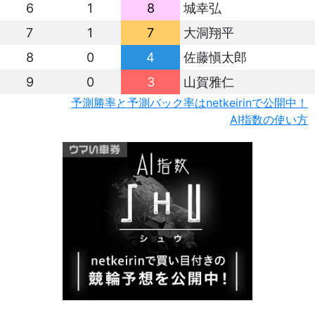
6
1
8
城幸弘
7
1
7
大洞翔平
8
0
4
佐藤愼太郎
9
0
3
山賀雅仁
予測勝率と予測バック率はnetkeirinで公開中！
AI指数の使い方