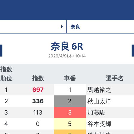
奈良
6R
2026/4/9(木) 10:14
指数
順位
指数
車番
選手名
1
697
1
馬越裕之
2
336
2
秋山太洋
3
113
3
加藤駿
4
0
5
谷本奨輝