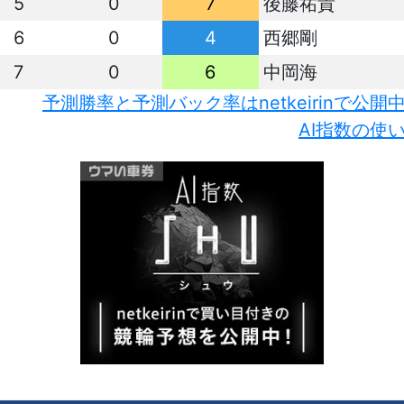
5
0
7
後藤祐貴
6
0
4
西郷剛
7
0
6
中岡海
予測勝率と予測バック率はnetkeirinで公開
AI指数の使