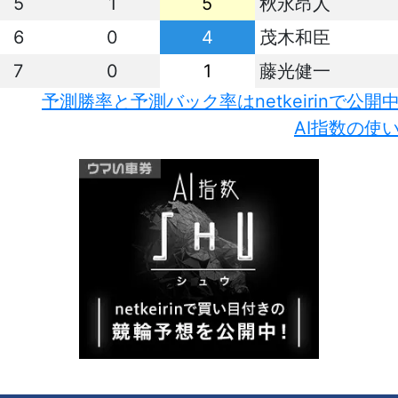
5
1
5
秋永昂人
6
0
4
茂木和臣
7
0
1
藤光健一
予測勝率と予測バック率はnetkeirinで公開
AI指数の使