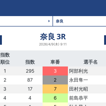
奈良
3R
2026/4/9(木) 9:11
指数
順位
指数
車番
選手名
1
295
3
阿部利光
2
87
2
永田隼一
3
17
7
田村光昭
4
4
6
前島恭平