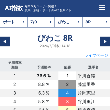
AI指数
月間５万ユーザー突破！
競馬・競輪・ボートのAI予想サイト
びわこ
8R
2026/7/9(木) 14:18
ライブページ
予測勝率
順位
予測勝率
艇番
選手名
1
76.6 %
1
平川香織
2
8.8 %
2
藤堂里香
3
6.3 %
4
片岡恵里
4
5.8 %
3
谷川里江