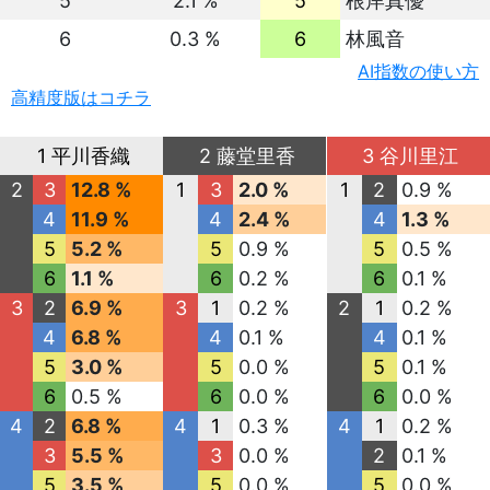
5
2.1 %
5
根岸真優
6
0.3 %
6
林風音
AI指数の使い方
高精度版はコチラ
1 平川香織
2 藤堂里香
3 谷川里江
2
3
12.8 %
1
3
2.0 %
1
2
0.9 %
4
11.9 %
4
2.4 %
4
1.3 %
5
5.2 %
5
0.9 %
5
0.5 %
6
1.1 %
6
0.2 %
6
0.1 %
3
2
6.9 %
3
1
0.2 %
2
1
0.2 %
4
6.8 %
4
0.1 %
4
0.1 %
5
3.0 %
5
0.0 %
5
0.1 %
6
0.5 %
6
0.0 %
6
0.0 %
4
2
6.8 %
4
1
0.3 %
4
1
0.2 %
3
5.5 %
3
0.0 %
2
0.1 %
5
3.5 %
5
0.0 %
5
0.0 %