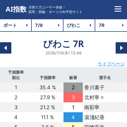
AI指数
月間５万ユーザー突破！
競馬・競輪・ボートのAI予想サイト
びわこ
7R
2026/7/9(木) 13:48
ライブページ
予測勝率
順位
予測勝率
艇番
選手名
1
35.4 %
2
香川素子
2
27.9 %
3
北村寧々
3
21.2 %
1
南彩寧
4
11.1 %
4
湯淺紀香