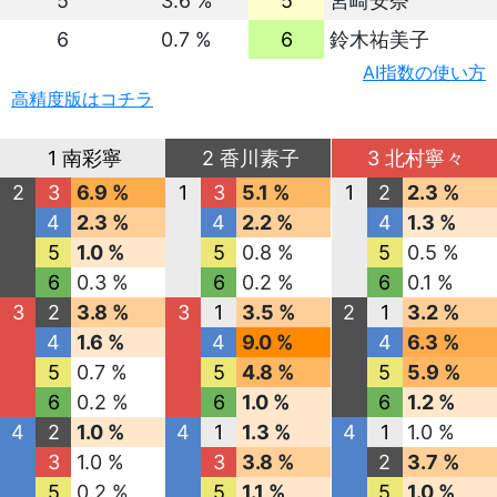
5
3.6 %
5
宮崎安奈
6
0.7 %
6
鈴木祐美子
AI指数の使い方
高精度版はコチラ
1 南彩寧
2 香川素子
3 北村寧々
2
3
6.9 %
1
3
5.1 %
1
2
2.3 %
4
2.3 %
4
2.2 %
4
1.3 %
5
1.0 %
5
0.8 %
5
0.5 %
6
0.3 %
6
0.2 %
6
0.1 %
3
2
3.8 %
3
1
3.5 %
2
1
3.2 %
4
1.6 %
4
9.0 %
4
6.3 %
5
0.7 %
5
4.8 %
5
5.9 %
6
0.2 %
6
1.0 %
6
1.2 %
4
2
1.0 %
4
1
1.3 %
4
1
1.0 %
3
1.0 %
3
3.8 %
2
3.7 %
5
0.2 %
5
1.1 %
5
1.0 %