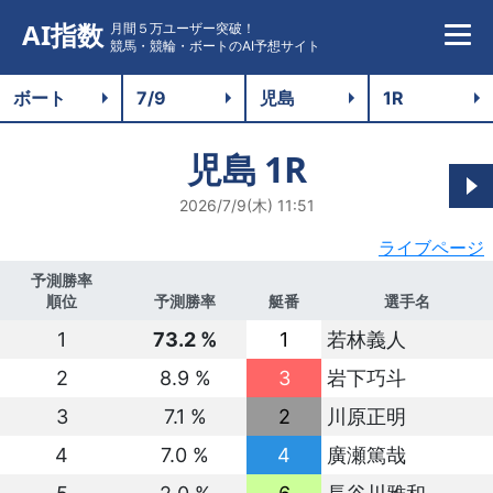
AI指数
月間５万ユーザー突破！
競馬・競輪・ボートのAI予想サイト
児島
1R
2026/7/9(木) 11:51
ライブページ
予測勝率
順位
予測勝率
艇番
選手名
1
73.2 %
1
若林義人
2
8.9 %
3
岩下巧斗
3
7.1 %
2
川原正明
4
7.0 %
4
廣瀬篤哉