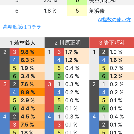
5
2.0 %
6
長谷川雅和
6
1.8 %
5
角浜修
AI指数の使い方
高精度版はコチラ
1 若林義人
2 川原正明
3 岩下巧斗
2
3
9.8 %
1
3
1.7 %
1
2
1.0 %
4
6.3 %
4
1.2 %
4
1.6 %
5
1.9 %
5
0.4 %
5
0.7 %
6
3.4 %
6
0.6 %
6
1.2 %
3
2
7.6 %
3
1
0.3 %
2
1
0.2 %
4
8.9 %
4
0.2 %
4
0.2 %
5
2.9 %
5
0.0 %
5
0.1 %
6
4.4 %
6
0.1 %
6
0.1 %
4
2
4.5 %
4
1
0.3 %
4
1
0.4 %
3
7.5 %
3
0.1 %
2
0.1 %
5
1.8 %
5
0.1 %
5
0.1 %