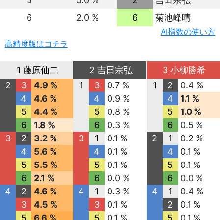
5
5.0 %
2
吉田宗弘
6
2.0 %
6
菊池峰晴
AI指数の使い方
高精度版はコチラ
1 藤原仙二
2 吉田宗弘
3 小柳勝希
2
3
4.9 %
1
3
0.7 %
1
2
0.4 %
4
4.6 %
4
0.9 %
4
1.1 %
5
4.4 %
5
0.8 %
5
1.0 %
6
1.8 %
6
0.3 %
6
0.5 %
3
2
3.2 %
3
1
0.1 %
2
1
0.2 %
4
5.6 %
4
0.1 %
4
0.1 %
5
5.5 %
5
0.1 %
5
0.1 %
6
2.1 %
6
0.0 %
6
0.0 %
4
2
4.6 %
4
1
0.3 %
4
1
0.4 %
3
4.5 %
3
0.1 %
2
0.1 %
5
6.6 %
5
0.1 %
5
0.1 %