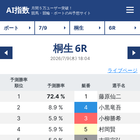
AI指数
月間５万ユーザー突破！
競馬・競輪・ボートのAI予想サイト
桐生
6R
2026/7/9(木) 18:04
ライブページ
予測勝率
順位
予測勝率
艇番
選手名
1
72.4 %
1
藤原仙二
2
8.9 %
4
小黒竜吾
3
5.9 %
3
小柳勝希
4
5.9 %
5
村岡賢