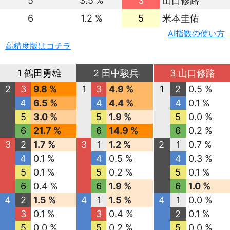
5
3.5 %
3
山口修路
6
1.2 %
5
米本圭佑
AI指数の使い方
高精度版はコチラ
1 鶴田勇雄
2 田中駿兵
3 山口修路
2
3
9.8 %
1
3
4.9 %
1
2
0.5 %
4
6.5 %
4
4.4 %
4
0.1 %
5
3.0 %
5
1.9 %
5
0.0 %
6
21.7 %
6
14.9 %
6
0.2 %
3
2
1.7 %
3
1
1.2 %
2
1
0.7 %
4
0.1 %
4
0.5 %
4
0.3 %
5
0.1 %
5
0.2 %
5
0.1 %
6
0.4 %
6
1.9 %
6
1.0 %
4
2
1.5 %
4
1
1.5 %
4
1
0.0 %
3
0.1 %
3
0.4 %
2
0.1 %
5
0.0 %
5
0.2 %
5
0.0 %