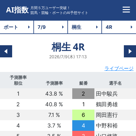
AI指数
月間５万ユーザー突破！
競馬・競輪・ボートのAI予想サイト
桐生
4R
2026/7/9(木) 17:13
ライブページ
予測勝率
順位
予測勝率
艇番
選手名
1
43.8 %
2
田中駿兵
2
40.8 %
1
鶴田勇雄
3
7.1 %
6
岡田憲行
4
3.7 %
4
中野和裕