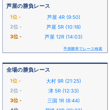
芦屋の勝負レース
芦屋 4R (9:50)
芦屋 5R (10:18)
芦屋 12R (14:03)
予測勝率でレース検索
全場の勝負レース
大村 9R (21:25)
津 5R (12:33)
三国 1R (8:44)