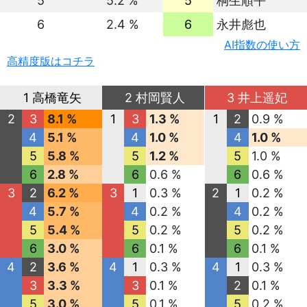
5
5.2 %
5
桐生順平
6
2.4 %
6
永井彪也
AI指数の使い方
高精度版はコチラ
1 高橋竜矢
2 村岡賢人
3 井上遥妃
2
3
8.1 %
1
3
1.3 %
1
2
0.9 %
4
5.1 %
4
1.0 %
4
1.0 %
5
5.8 %
5
1.2 %
5
1.0 %
6
2.8 %
6
0.6 %
6
0.6 %
3
2
6.2 %
3
1
0.3 %
2
1
0.2 %
4
5.7 %
4
0.2 %
4
0.2 %
5
5.4 %
5
0.2 %
5
0.2 %
6
3.0 %
6
0.1 %
6
0.1 %
4
2
3.6 %
4
1
0.3 %
4
1
0.3 %
3
3.3 %
3
0.1 %
2
0.1 %
5
3.0 %
5
0.1 %
5
0.2 %