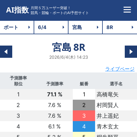
AI指数
月間５万ユーザー突破！
競馬・競輪・ボートのAI予想サイト
宮島
8R
2026/6/4(木) 14:23
ライブページ
予測勝率
順位
予測勝率
艇番
選手名
1
71.1 %
1
高橋竜矢
2
7.6 %
2
村岡賢人
3
7.6 %
3
井上遥妃
4
6.1 %
4
青木玄太