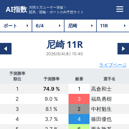
AI指数
月間５万ユーザー突破！
競馬・競輪・ボートのAI予想サイト
尼崎
11R
2026/6/4(木) 15:40
ライブページ
予測勝率
順位
予測勝率
艇番
選手名
1
74.9 %
1
高倉和士
2
9.0 %
3
福島勇樹
3
8.1 %
2
中村魁生
4
3.7 %
4
篠田優也