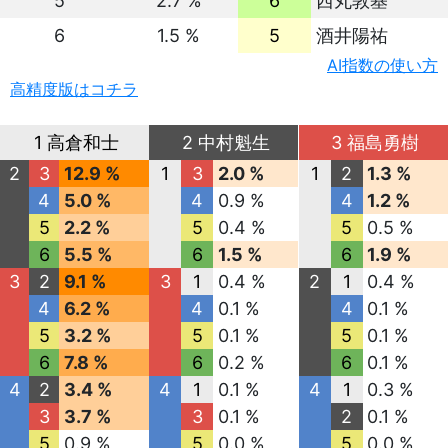
5
2.7 %
6
西丸敦基
6
1.5 %
5
酒井陽祐
AI指数の使い方
高精度版はコチラ
1 高倉和士
2 中村魁生
3 福島勇樹
2
3
12.9 %
1
3
2.0 %
1
2
1.3 %
4
5.0 %
4
0.9 %
4
1.2 %
5
2.2 %
5
0.4 %
5
0.5 %
6
5.5 %
6
1.5 %
6
1.9 %
3
2
9.1 %
3
1
0.4 %
2
1
0.4 %
4
6.2 %
4
0.1 %
4
0.1 %
5
3.2 %
5
0.1 %
5
0.1 %
6
7.8 %
6
0.2 %
6
0.1 %
4
2
3.4 %
4
1
0.1 %
4
1
0.3 %
3
3.7 %
3
0.1 %
2
0.1 %
5
0.9 %
5
0.0 %
5
0.0 %