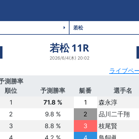
若松
11R
2026/6/4(木) 20:02
ライブペ
予測勝率
順位
予測勝率
艇番
選手名
1
71.8 %
1
森永淳
2
9.8 %
2
品川二千翔
3
8.8 %
3
枝尾賢
4
4.2 %
4
鳥飼眞