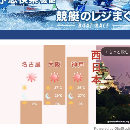
もっと読む
arrow_forward_ios
Powered by 
GliaStud