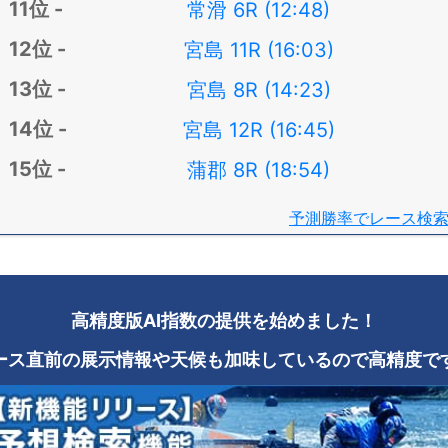
常滑 6R (12:48)
宮島 11R (16:03)
宮島 8R (14:23)
宮島 12R (16:45)
蒲郡 8R (18:54)
予測勝率でレース検
高精度版AI指数の提供を始めました！
ース直前の展示情報や天候も加味しているので高精度で