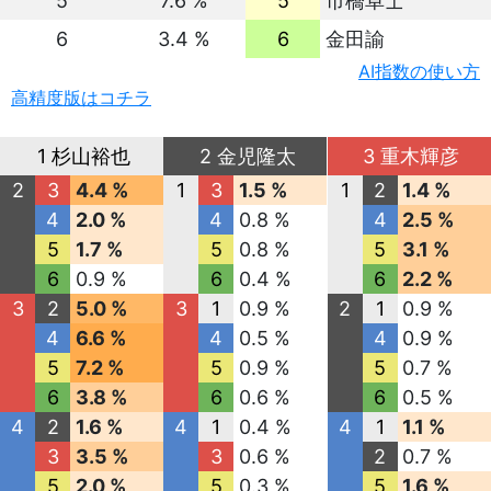
5
7.6 %
5
市橋卓士
6
3.4 %
6
金田諭
AI指数の使い方
高精度版はコチラ
1 杉山裕也
2 金児隆太
3 重木輝彦
2
3
4.4 %
1
3
1.5 %
1
2
1.4 %
4
2.0 %
4
0.8 %
4
2.5 %
5
1.7 %
5
0.8 %
5
3.1 %
6
0.9 %
6
0.4 %
6
2.2 %
3
2
5.0 %
3
1
0.9 %
2
1
0.9 %
4
6.6 %
4
0.5 %
4
0.9 %
5
7.2 %
5
0.9 %
5
0.7 %
6
3.8 %
6
0.6 %
6
0.5 %
4
2
1.6 %
4
1
0.4 %
4
1
1.1 %
3
3.5 %
3
0.6 %
2
0.7 %
5
2.0 %
5
0.3 %
5
1.6 %