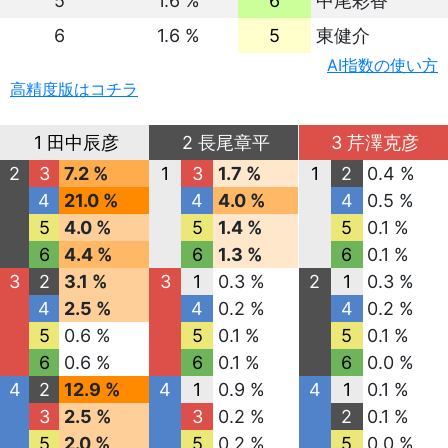
5
1.6 %
6
中尾彩香
6
1.6 %
5
東健介
AI指数の使い方
高精度版はコチラ
1 田中辰彦
2 長尾章平
3 芹澤克彦
2
3
7.2 %
1
3
1.7 %
1
2
0.4 %
4
21.0 %
4
4.0 %
4
0.5 %
5
4.0 %
5
1.4 %
5
0.1 %
6
4.4 %
6
1.3 %
6
0.1 %
3
2
3.1 %
3
1
0.3 %
2
1
0.3 %
4
2.5 %
4
0.2 %
4
0.2 %
5
0.6 %
5
0.1 %
5
0.1 %
6
0.6 %
6
0.1 %
6
0.0 %
4
2
12.9 %
4
1
0.9 %
4
1
0.1 %
3
2.5 %
3
0.2 %
2
0.1 %
5
2.0 %
5
0.2 %
5
0.0 %