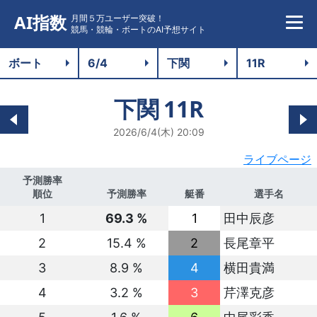
AI指数
月間５万ユーザー突破！
競馬・競輪・ボートのAI予想サイト
下関
11R
2026/6/4(木) 20:09
ライブページ
予測勝率
順位
予測勝率
艇番
選手名
1
69.3 %
1
田中辰彦
2
15.4 %
2
長尾章平
3
8.9 %
4
横田貴満
4
3.2 %
3
芹澤克彦