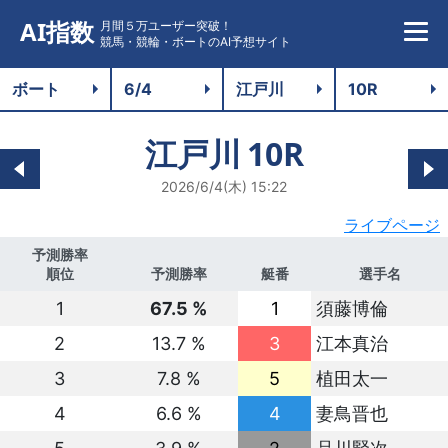
AI指数
月間５万ユーザー突破！
競馬・競輪・ボートのAI予想サイト
江戸川
10R
2026/6/4(木) 15:22
ライブページ
予測勝率
順位
予測勝率
艇番
選手名
1
67.5 %
1
須藤博倫
2
13.7 %
3
江本真治
3
7.8 %
5
植田太一
4
6.6 %
4
妻鳥晋也