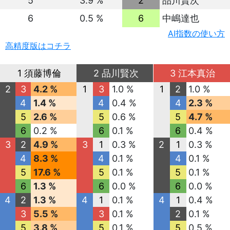
5
3.9 %
2
品川賢次
6
0.5 %
6
中嶋達也
AI指数の使い方
高精度版はコチラ
1 須藤博倫
2 品川賢次
3 江本真治
2
3
4.2 %
1
3
1.0 %
1
2
1.0 %
4
1.4 %
4
0.4 %
4
2.3 %
5
2.6 %
5
0.6 %
5
4.7 %
6
0.2 %
6
0.1 %
6
0.4 %
3
2
4.9 %
3
1
0.3 %
2
1
0.3 %
4
8.3 %
4
0.1 %
4
0.1 %
5
17.6 %
5
0.1 %
5
0.1 %
6
1.3 %
6
0.0 %
6
0.0 %
4
2
1.3 %
4
1
0.1 %
4
1
0.4 %
3
5.5 %
3
0.1 %
2
0.1 %
5
3.8 %
5
0.1 %
5
0.5 %