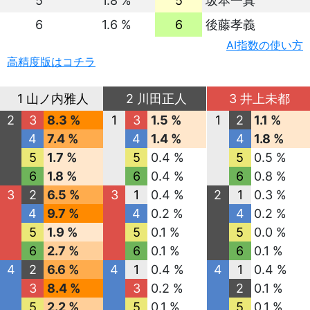
5
1.8 %
5
坂本一真
6
1.6 %
6
後藤孝義
AI指数の使い方
高精度版はコチラ
1 山ノ内雅人
2 川田正人
3 井上未都
2
3
8.3 %
1
3
1.5 %
1
2
1.1 %
4
7.4 %
4
1.4 %
4
1.8 %
5
1.7 %
5
0.4 %
5
0.5 %
6
1.8 %
6
0.4 %
6
0.8 %
3
2
6.5 %
3
1
0.4 %
2
1
0.3 %
4
9.7 %
4
0.2 %
4
0.2 %
5
1.9 %
5
0.1 %
5
0.0 %
6
2.7 %
6
0.1 %
6
0.1 %
4
2
6.6 %
4
1
0.4 %
4
1
0.4 %
3
8.4 %
3
0.2 %
2
0.1 %
5
2.2 %
5
0.1 %
5
0.1 %