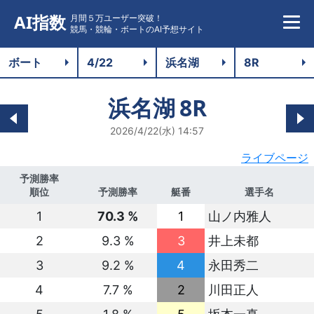
AI指数
月間５万ユーザー突破！
競馬・競輪・ボートのAI予想サイト
浜名湖
8R
2026/4/22(水) 14:57
ライブページ
予測勝率
順位
予測勝率
艇番
選手名
1
70.3 %
1
山ノ内雅人
2
9.3 %
3
井上未都
3
9.2 %
4
永田秀二
4
7.7 %
2
川田正人