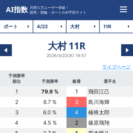
AI指数
月間５万ユーザー突破！
競馬・競輪・ボートのAI予想サイト
大村
11R
2026/4/22(水) 19:57
ライブページ
予測勝率
順位
予測勝率
艇番
選手名
1
79.9 %
1
飛田江己
2
6.7 %
3
島川海輝
3
6.0 %
4
楠将太郎
4
4.5 %
2
篠原飛翔