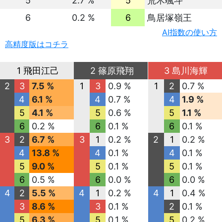
5
2.7 %
5
荒木颯斗
6
0.2 %
6
鳥居塚嶺王
AI指数の使い方
高精度版はコチラ
1 飛田江己
2 篠原飛翔
3 島川海輝
2
3
7.5 %
1
3
0.9 %
1
2
0.7 %
4
6.1 %
4
0.7 %
4
1.9 %
5
4.1 %
5
0.6 %
5
1.1 %
6
0.2 %
6
0.1 %
6
0.1 %
3
2
6.7 %
3
1
0.2 %
2
1
0.2 %
4
13.8 %
4
0.1 %
4
0.1 %
5
9.0 %
5
0.1 %
5
0.1 %
6
0.5 %
6
0.0 %
6
0.0 %
4
2
5.5 %
4
1
0.2 %
4
1
0.4 %
3
8.6 %
3
0.1 %
2
0.1 %
5
6.3 %
5
0.1 %
5
0.2 %