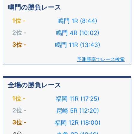
鳴門の勝負レース
鳴門 1R (8:44)
鳴門 4R (10:02)
鳴門 11R (13:43)
予測勝率でレース検索
全場の勝負レース
福岡 11R (17:25)
尼崎 5R (12:20)
福岡 12R (18:00)