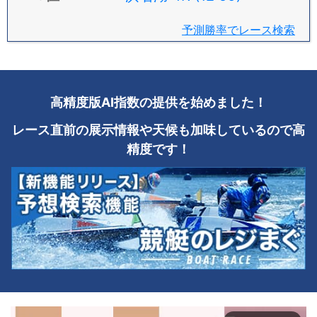
予測勝率でレース検索
高精度版AI指数の提供を始めました！
レース直前の展示情報や天候も加味しているので高
精度です！