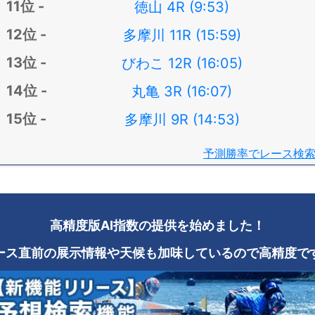
徳山 4R (9:53)
多摩川 11R (15:59)
びわこ 12R (16:05)
丸亀 3R (16:07)
多摩川 9R (14:53)
予測勝率でレース検
高精度版AI指数の提供を始めました！
ース直前の展示情報や天候も加味しているので高精度で