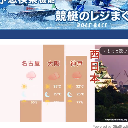
もっと読む
arrow_forward_ios
Powered by 
GliaStud