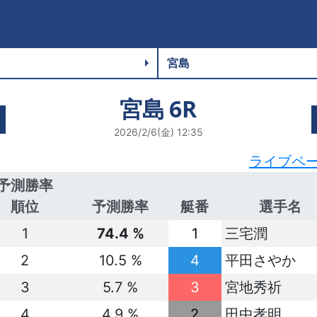
宮島
6R
2026/2/6(金) 12:35
ライブペ
予測勝率
順位
予測勝率
艇番
選手名
1
74.4 %
1
三宅潤
2
10.5 %
4
平田さやか
3
5.7 %
3
宮地秀祈
4
4.9 %
2
田中孝明