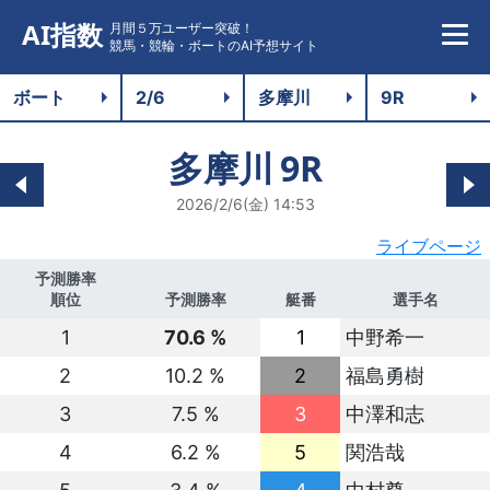
AI指数
月間５万ユーザー突破！
競馬・競輪・ボートのAI予想サイト
多摩川
9R
2026/2/6(金) 14:53
ライブページ
予測勝率
順位
予測勝率
艇番
選手名
1
70.6 %
1
中野希一
2
10.2 %
2
福島勇樹
3
7.5 %
3
中澤和志
4
6.2 %
5
関浩哉