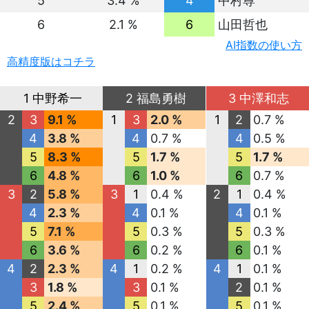
5
3.4 %
4
中村尊
6
2.1 %
6
山田哲也
AI指数の使い方
高精度版はコチラ
1 中野希一
2 福島勇樹
3 中澤和志
2
3
9.1 %
1
3
2.0 %
1
2
0.7 %
4
3.8 %
4
0.7 %
4
0.5 %
5
8.3 %
5
1.7 %
5
1.7 %
6
4.8 %
6
1.0 %
6
0.7 %
3
2
5.8 %
3
1
0.4 %
2
1
0.4 %
4
2.3 %
4
0.1 %
4
0.1 %
5
7.1 %
5
0.3 %
5
0.3 %
6
3.6 %
6
0.2 %
6
0.1 %
4
2
2.3 %
4
1
0.2 %
4
1
0.1 %
3
1.8 %
3
0.1 %
2
0.1 %
5
2.4 %
5
0.1 %
5
0.1 %