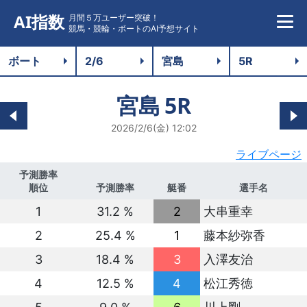
AI指数
月間５万ユーザー突破！
競馬・競輪・ボートのAI予想サイト
宮島
5R
2026/2/6(金) 12:02
ライブページ
予測勝率
順位
予測勝率
艇番
選手名
1
31.2 %
2
大串重幸
2
25.4 %
1
藤本紗弥香
3
18.4 %
3
入澤友治
4
12.5 %
4
松江秀徳