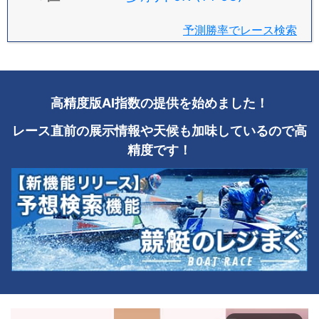
予測勝率でレース検索
高精度版AI指数の提供を始めました！
レース直前の展示情報や天候も加味しているので高
精度です！