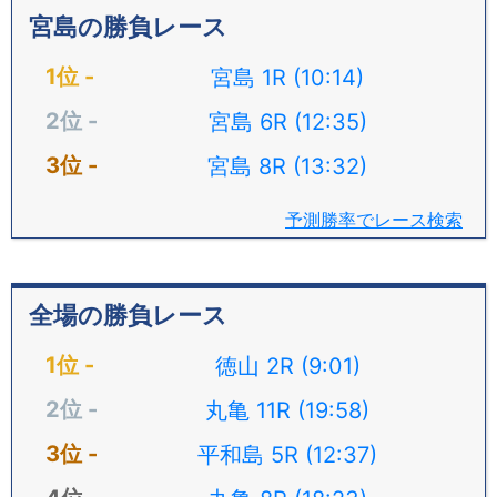
宮島の勝負レース
宮島 1R (10:14)
宮島 6R (12:35)
宮島 8R (13:32)
予測勝率でレース検索
全場の勝負レース
徳山 2R (9:01)
丸亀 11R (19:58)
平和島 5R (12:37)