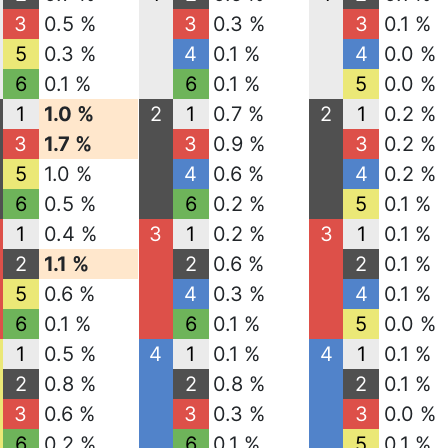
3
0.5 %
3
0.3 %
3
0.1 %
5
0.3 %
4
0.1 %
4
0.0 %
6
0.1 %
6
0.1 %
5
0.0 %
1
1.0 %
2
1
0.7 %
2
1
0.2 %
3
1.7 %
3
0.9 %
3
0.2 %
5
1.0 %
4
0.6 %
4
0.2 %
6
0.5 %
6
0.2 %
5
0.1 %
1
0.4 %
3
1
0.2 %
3
1
0.1 %
2
1.1 %
2
0.6 %
2
0.1 %
5
0.6 %
4
0.3 %
4
0.1 %
6
0.1 %
6
0.1 %
5
0.0 %
1
0.5 %
4
1
0.1 %
4
1
0.1 %
2
0.8 %
2
0.8 %
2
0.1 %
3
0.6 %
3
0.3 %
3
0.0 %
6
0.2 %
6
0.1 %
5
0.1 %