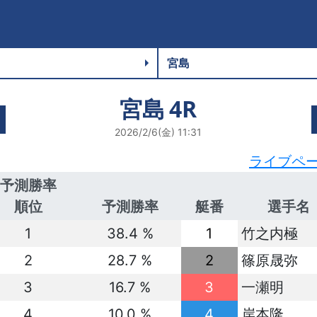
宮島
4R
2026/2/6(金) 11:31
ライブペ
予測勝率
順位
予測勝率
艇番
選手名
1
38.4 %
1
竹之内極
2
28.7 %
2
篠原晟弥
3
16.7 %
3
一瀬明
4
10.0 %
4
岸本隆