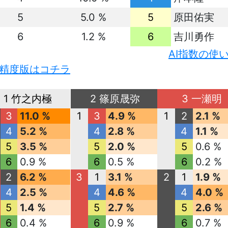
5
5.0 %
5
原田佑実
6
1.2 %
6
吉川勇作
AI指数の使
精度版はコチラ
1 竹之内極
2 篠原晟弥
3 一瀬明
3
11.0 %
1
3
4.9 %
1
2
2.1 %
4
5.2 %
4
2.8 %
4
1.1 %
5
3.5 %
5
2.0 %
5
0.6 %
6
0.9 %
6
0.5 %
6
0.2 %
2
6.2 %
3
1
3.1 %
2
1
1.9 %
4
2.5 %
4
4.6 %
4
4.0 %
5
1.4 %
5
2.7 %
5
2.6 %
6
0.4 %
6
0.9 %
6
0.7 %