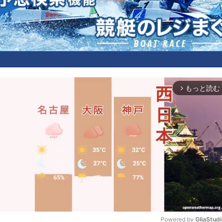
もっと読む
arrow_forward_ios
Powered by 
GliaStud