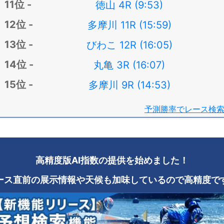
徳山 4R (9:53)
多摩川 11R (15:59)
びわこ 12R (16:05)
丸亀 3R (16:07)
多摩川 9R (14:53)
予測勝率でレース検
高精度版AI指数の提供を始めました！
ース直前の展示情報や天候も加味しているので高精度で