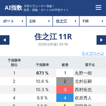
AI指数
月間５万ユーザー突破！
競馬・競輪・ボートのAI予想サイト
住之江
11R
2026/2/6(金) 20:16
ライブページ
予測勝率
順位
予測勝率
艇番
選手名
1
67.1 %
1
丸野一樹
2
10.6 %
2
北村征嗣
3
10.3 %
3
西村拓也
4
6.9 %
4
萩原秀人