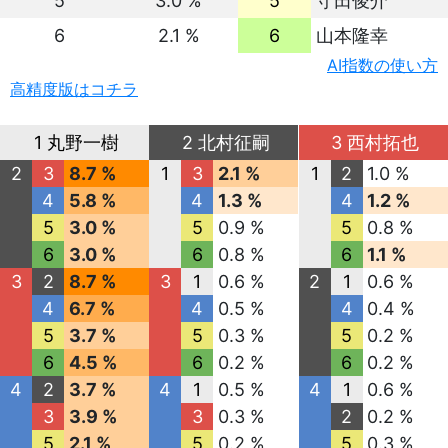
5
3.0 %
5
守田俊介
6
2.1 %
6
山本隆幸
AI指数の使い方
高精度版はコチラ
1 丸野一樹
2 北村征嗣
3 西村拓也
2
3
8.7 %
1
3
2.1 %
1
2
1.0 %
4
5.8 %
4
1.3 %
4
1.2 %
5
3.0 %
5
0.9 %
5
0.8 %
6
3.0 %
6
0.8 %
6
1.1 %
3
2
8.7 %
3
1
0.6 %
2
1
0.6 %
4
6.7 %
4
0.5 %
4
0.4 %
5
3.7 %
5
0.3 %
5
0.2 %
6
4.5 %
6
0.2 %
6
0.2 %
4
2
3.7 %
4
1
0.5 %
4
1
0.6 %
3
3.9 %
3
0.3 %
2
0.2 %
5
2.1 %
5
0.2 %
5
0.3 %