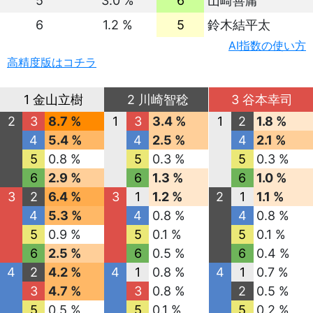
5
3.0 %
6
山崎善庸
6
1.2 %
5
鈴木結平太
AI指数の使い方
高精度版はコチラ
1 金山立樹
2 川崎智稔
3 谷本幸司
2
3
8.7 %
1
3
3.4 %
1
2
1.8 %
4
5.4 %
4
2.5 %
4
2.1 %
5
0.8 %
5
0.3 %
5
0.3 %
6
2.9 %
6
1.3 %
6
1.0 %
3
2
6.4 %
3
1
1.2 %
2
1
1.1 %
4
5.3 %
4
0.8 %
4
0.8 %
5
0.9 %
5
0.1 %
5
0.1 %
6
2.5 %
6
0.5 %
6
0.4 %
4
2
4.2 %
4
1
0.8 %
4
1
0.7 %
3
4.7 %
3
0.8 %
2
0.5 %
5
0.5 %
5
0.1 %
5
0.2 %