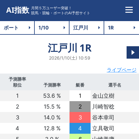
AI指数
月間５万ユーザー突破！
競馬・競輪・ボートのAI予想サイト
江戸川
1R
2026/1/10(土) 10:59
ライブページ
予測勝率
順位
予測勝率
艇番
選手名
1
53.6 %
1
金山立樹
2
15.5 %
2
川崎智稔
3
14.0 %
3
谷本幸司
4
12.8 %
4
立具敬司