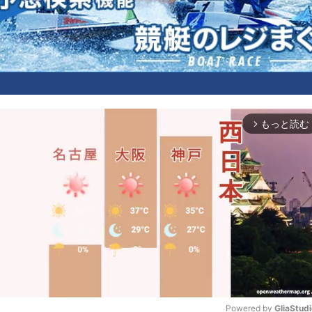
もっと読む
arrow_forward_ios
Powered by 
GliaStud