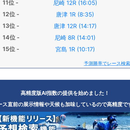
尼崎 12R (16:05)
唐津 1R (8:35)
唐津 12R (14:17)
尼崎 8R (14:01)
宮島 1R (10:17)
予測勝率でレース検
高精度版AI指数の提供を始めました！
ース直前の展示情報や天候も加味しているので高精度で