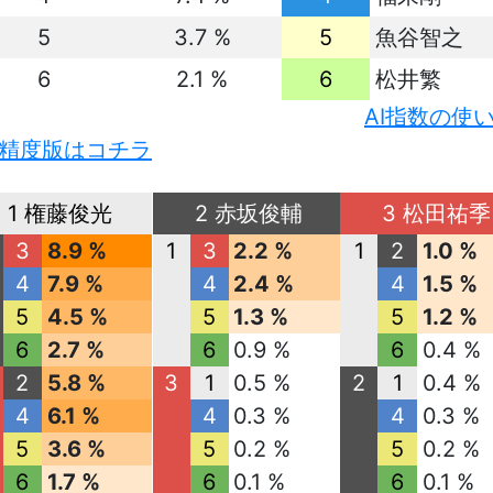
5
3.7 %
5
魚谷智之
6
2.1 %
6
松井繁
AI指数の使
精度版はコチラ
1 権藤俊光
2 赤坂俊輔
3 松田祐季
3
8.9 %
1
3
2.2 %
1
2
1.0 %
4
7.9 %
4
2.4 %
4
1.5 %
5
4.5 %
5
1.3 %
5
1.2 %
6
2.7 %
6
0.9 %
6
0.4 %
2
5.8 %
3
1
0.5 %
2
1
0.4 %
4
6.1 %
4
0.3 %
4
0.3 %
5
3.6 %
5
0.2 %
5
0.2 %
6
1.7 %
6
0.1 %
6
0.1 %