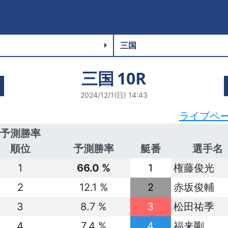
三国
10R
2024/12/1(日) 14:43
ライブペ
予測勝率
順位
予測勝率
艇番
選手名
1
66.0 %
1
権藤俊光
2
12.1 %
2
赤坂俊輔
3
8.7 %
3
松田祐季
4
7.4 %
4
福来剛