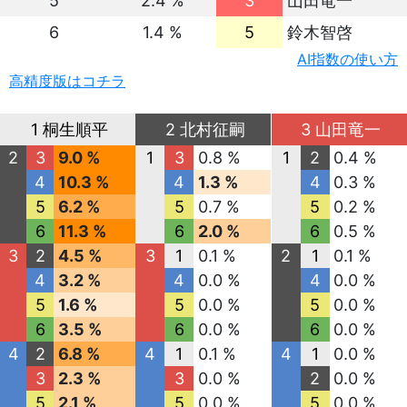
5
2.4 %
3
山田竜一
6
1.4 %
5
鈴木智啓
AI指数の使い方
高精度版はコチラ
1 桐生順平
2 北村征嗣
3 山田竜一
2
3
9.0 %
1
3
0.8 %
1
2
0.4 %
4
10.3 %
4
1.3 %
4
0.3 %
5
6.2 %
5
0.7 %
5
0.2 %
6
11.3 %
6
2.0 %
6
0.5 %
3
2
4.5 %
3
1
0.1 %
2
1
0.1 %
4
3.2 %
4
0.0 %
4
0.0 %
5
1.6 %
5
0.0 %
5
0.0 %
6
3.5 %
6
0.0 %
6
0.0 %
4
2
6.8 %
4
1
0.1 %
4
1
0.0 %
3
2.3 %
3
0.0 %
2
0.0 %
5
2.1 %
5
0.0 %
5
0.0 %