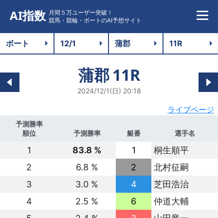
AI指数
月間５万ユーザー突破！
競馬・競輪・ボートのAI予想サイト
蒲郡
11R
2024/12/1(日) 20:18
ライブページ
予測勝率
順位
予測勝率
艇番
選手名
1
83.8 %
1
桐生順平
2
6.8 %
2
北村征嗣
3
3.0 %
4
芝田浩治
4
2.5 %
6
仲道大輔