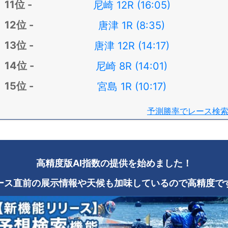
尼崎 12R (16:05)
唐津 1R (8:35)
唐津 12R (14:17)
尼崎 8R (14:01)
宮島 1R (10:17)
予測勝率でレース検
高精度版AI指数の提供を始めました！
ース直前の展示情報や天候も加味しているので高精度で