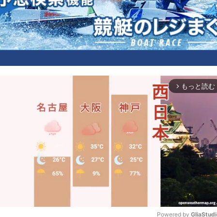
もっと読む
arrow_forward_ios
Powered by 
GliaStud