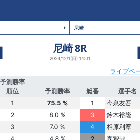
尼崎
8R
2024/12/1(日) 14:01
ライブペ
予測勝率
順位
予測勝率
艇番
選手名
1
75.5 %
1
今泉友吾
2
8.0 %
3
鈴木裕隆
3
7.0 %
4
相原利章
4
4.8 %
2
森智哉