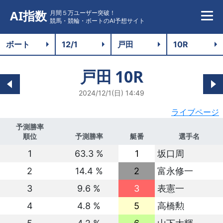
AI指数
月間５万ユーザー突破！
競馬・競輪・ボートのAI予想サイト
戸田
10R
2024/12/1(日) 14:49
ライブページ
予測勝率
順位
予測勝率
艇番
選手名
1
63.3 %
1
坂口周
2
14.4 %
2
富永修一
3
9.6 %
3
表憲一
4
4.8 %
5
高橋勲