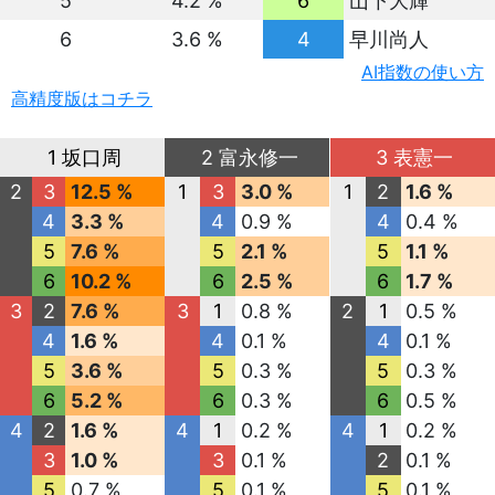
5
4.2 %
6
山下大輝
6
3.6 %
4
早川尚人
AI指数の使い方
高精度版はコチラ
1 坂口周
2 富永修一
3 表憲一
2
3
12.5 %
1
3
3.0 %
1
2
1.6 %
4
3.3 %
4
0.9 %
4
0.4 %
5
7.6 %
5
2.1 %
5
1.1 %
6
10.2 %
6
2.5 %
6
1.7 %
3
2
7.6 %
3
1
0.8 %
2
1
0.5 %
4
1.6 %
4
0.1 %
4
0.1 %
5
3.6 %
5
0.3 %
5
0.3 %
6
5.2 %
6
0.3 %
6
0.5 %
4
2
1.6 %
4
1
0.2 %
4
1
0.2 %
3
1.0 %
3
0.1 %
2
0.1 %
5
0.7 %
5
0.1 %
5
0.1 %