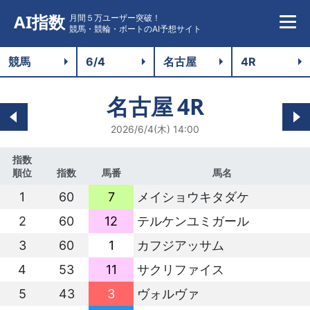
AI指数
月間５万ユーザー突破！
競馬・競輪・ボートのAI予想サイト
名古屋
4R
2026/6/4(木) 14:00
指数
順位
指数
馬番
馬名
1
60
7
メイショウキタダケ
2
60
12
テルケンユミガール
3
60
1
カフジアッサム
4
53
11
サクリファイス
5
43
3
ヴォルヴァ