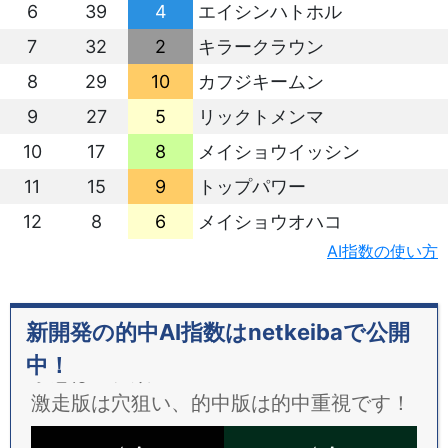
6
39
4
エイシンハトホル
7
32
2
キラークラウン
8
29
10
カフジキームン
9
27
5
リックトメンマ
10
17
8
メイショウイッシン
11
15
9
トップパワー
12
8
6
メイショウオハコ
AI指数の使い方
新開発の的中AI指数はnetkeibaで公開
中！
予想は２種類！
激走版は穴狙い、的中版は的中重視です！