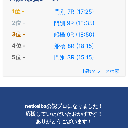
門別 7R (17:25)
門別 9R (18:35)
船橋 9R (18:50)
船橋 8R (18:15)
門別 3R (15:15)
指数でレース検索
netkeiba公認プロになりました！
応援していただいたおかげです！
ありがとうございます！