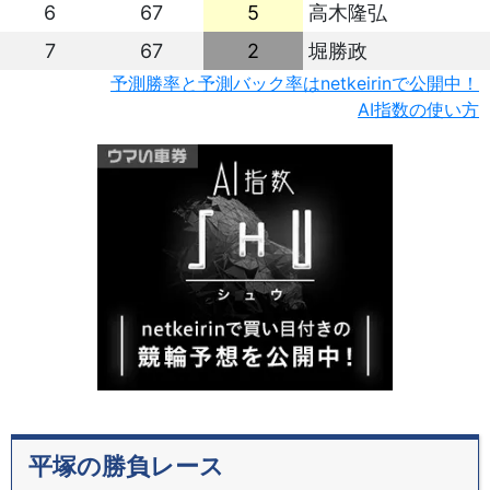
6
67
5
高木隆弘
7
67
2
堀勝政
予測勝率と予測バック率はnetkeirinで公開中！
AI指数の使い方
平塚の勝負レース