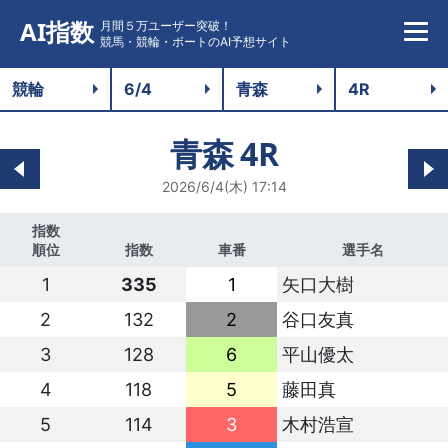
AI指数
月間５万ユーザー突破！
競馬・競輪・ボートのAI予想サイト
青森
4R
2026/6/4(木) 17:14
指数
順位
指数
車番
選手名
1
335
1
矢口大樹
2
132
2
谷口友真
3
128
6
平山優太
4
118
5
藤田真
5
114
3
木村浩宣