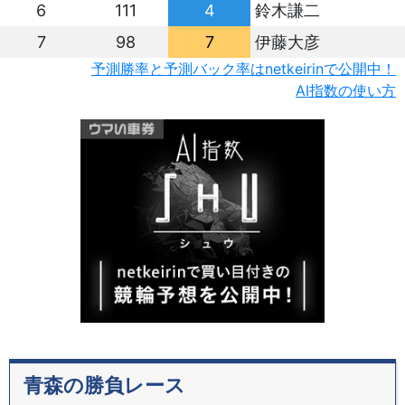
6
111
4
鈴木謙二
7
98
7
伊藤大彦
予測勝率と予測バック率はnetkeirinで公開中！
AI指数の使い方
青森の勝負レース