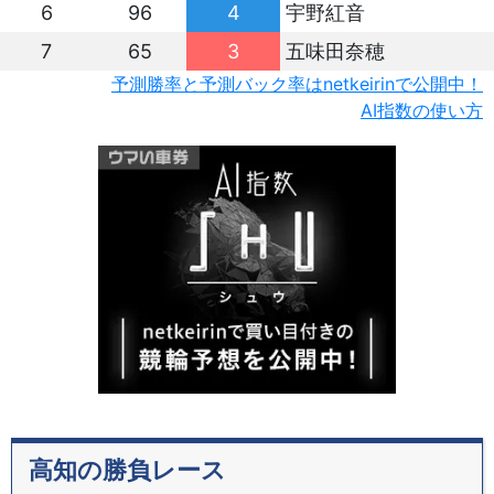
6
96
4
宇野紅音
7
65
3
五味田奈穂
予測勝率と予測バック率はnetkeirinで公開中！
AI指数の使い方
高知の勝負レース