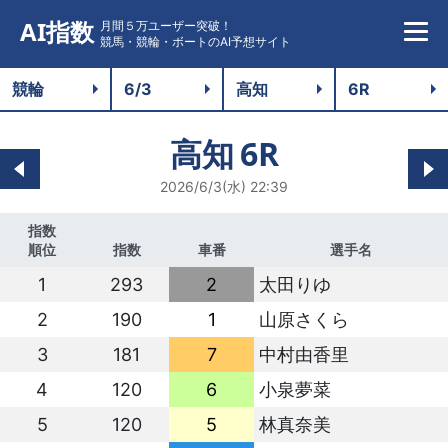
AI指数
月間５万ユーザー突破！
競馬・競輪・ボートのAI予想サイト
高知
6R
2026/6/3(水) 22:39
指数
順位
指数
車番
選手名
1
293
2
太田りゆ
2
190
1
山原さくら
3
181
7
中村由香里
4
120
6
小泉夢菜
5
120
5
林真奈美