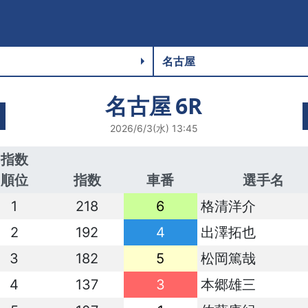
名古屋
6R
2026/6/3(水) 13:45
指数
順位
指数
車番
選手名
1
218
6
格清洋介
2
192
4
出澤拓也
3
182
5
松岡篤哉
4
137
3
本郷雄三