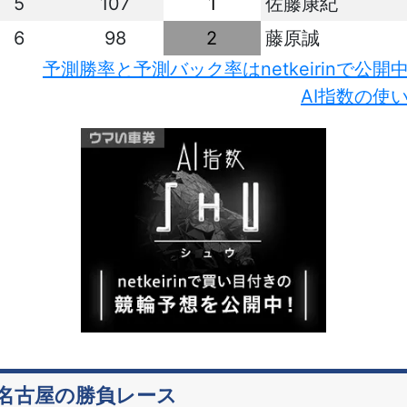
5
107
1
佐藤康紀
6
98
2
藤原誠
予測勝率と予測バック率はnetkeirinで公開
AI指数の使
名古屋の勝負レース